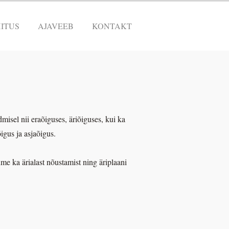
ITUS
AJAVEEB
KONTAKT
misel nii eraõiguses, äriõiguses, kui ka
gus ja asjaõigus.
e ka ärialast nõustamist ning äriplaani