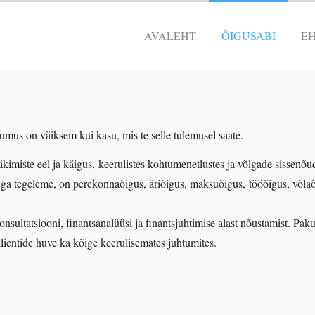
AVALEHT
ÕIGUSABI
EH
mus on väiksem kui kasu, mis te selle tulemusel saate.
äkimiste eel ja käigus, keerulistes kohtumenetlustes ja võlgade sissenõud
ga tegeleme, on perekonnaõigus, äriõigus, maksuõigus, tööõigus, võlaõi
ltatsiooni, finantsanalüüsi ja finantsjuhtimise alast nõustamist. Pakum
ientide huve ka kõige keerulisemates juhtumites.