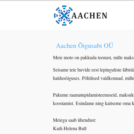
Aachen Õigusabi OÜ
Meie moto on pakkuda teenust, mille maksu
Seisame teie huvide eest lepinguliste läbirä
haldusõiguses. Põhilised valdkonnad, mille
Pakume raamatupidamisteenuseid, maksukonsu
koostamist. Esindame ning kaitseme oma kl
Meiega saab ühendust:
Kaili-Helena Bull